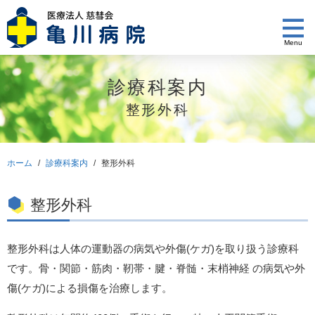
Menu
診療科案内
整形外科
ホーム
/
診療科案内
/
整形外科
整形外科
整形外科は人体の運動器の病気や外傷(ケガ)を取り扱う診療科
です。骨・関節・筋肉・靭帯・腱・脊髄・末梢神経 の病気や外
傷(ケガ)による損傷を治療します。