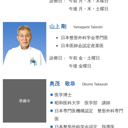
診療日
午前 月・水・木曜日
午後 月・木・土曜日
山上 剛
Yamagami Takeshi
日本整形外科学会専門医
日本医師会認定産業医
診療日
午前 金・土曜日
午後 金曜日
奥茂 敬恭
Okumo Takayuki
医学博士
昭和医科大学 医学部 講師
日本専門医機構認定 整形外科専門
医
日本整形外科学会認定 指導医